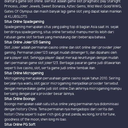
diantara game slot online. Berikut adalah game slot pragmatic play Starlight
Princess, Joker Jewels, Sweet Bonanza, Aztec Gems, Wild West Gold/WWG,
Gates Of Olympus dan masih banyak lagi game slot yang dapat kalian mainkan
di KLUBSLOTS
Situs Online Spadegaming
Spadegaming merupakan situs yang paling top di bagian Asia saat ini. sejak
berdirinya spadegaming, situs online tersebut mampu merilis lebih dari
ratusan game slot terbaik yang mendukung dari beberapa bahasa.
Situs Online Joker123 Gaming
Slot Joker adalah permainan casino online dan slot online dari provider joker
gaming. Permainan joker123 sangat mudah dimengerti, dan dipahami oleh
para player slot. Sehingga player dapat meraup keuntungan dengan mudah
dari permainan game slot joker123. Berbagai pasaran game judi ditawarkan
seperti live casino, slot, serta game judi online tembak ikan.
Situs Online Microgaming
Microgaming merupakan perusahaan game casino sejak tahun 2010. Seiring
berjalan nya waktu, slot gacor microgaming menjadikan provider tersebut
dengan menyediakan game judi slot online.Dan akhirnya microgaming mampu
bersaing dengan para provider besar lainnya.
Situs Online Boongo
Boongo merupakan salah satu situs online yang permainan nya didominisasi
dengan history China. Tema permainan nya mengadopsi dari cerita dan
histori China seperti super rich god, great panda, wu kong, lord fortune,
goodness of the moon, shen long mi bao.
Situs Online PG Soft