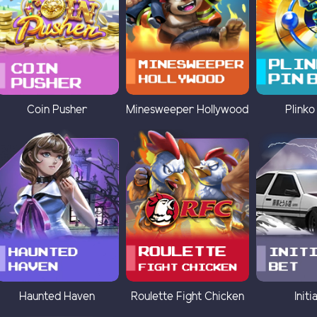
Coin Pusher
Minesweeper Hollywood
Plinko
Haunted Haven
Roulette Fight Chicken
Initi