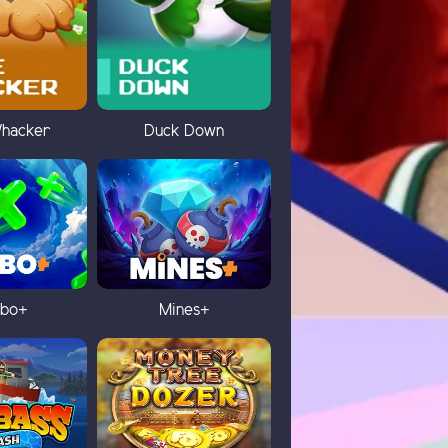
Whacker
Duck Down
mbo+
Mines+