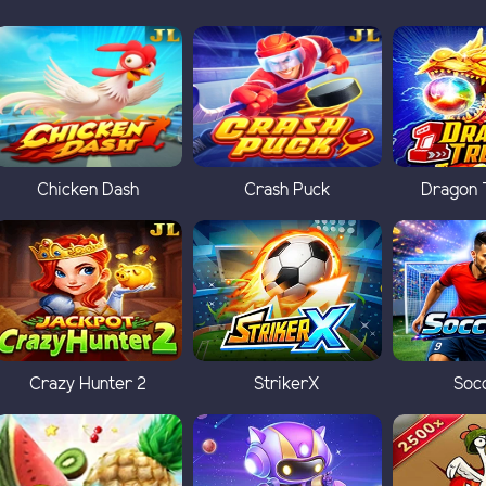
Chicken Dash
Crash Puck
Dragon 
Crazy Hunter 2
StrikerX
Soc