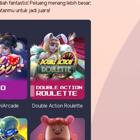
h fantastis! Peluang menang lebih besar,
anmu untuk jadi juara!
DNArcade
Double Action Roulette