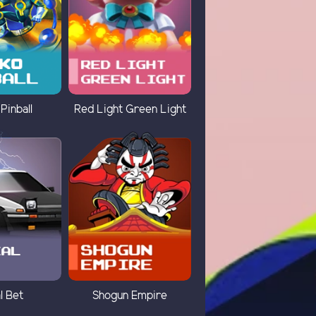
 Pinball
Red Light Green Light
al Bet
Shogun Empire